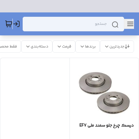
جدیدترین
برندها
قیمت
دسته‌بندی
فقط محصو
دیسک چرخ جلو سمند ملی EF7