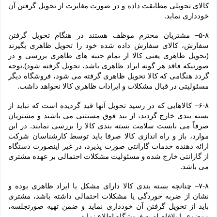
کالای تحویلی مطابقت داده و در صورت مغایرت از تحویل گرفتن آن 
خودداری نماید.
۵-۸– مشتریان محترم موظف هستند در هنگام تحویل گرفتن 
سفارش، کالای سفارش داده شده خود را تحویل ظاهری بگیرند 
(تحویل ظاهری یعنی کالا از تمام جنبه های ظاهری بررسی و در 
صورتیکه فاقد هر گونه ایراد ظاهری باشد، تحویل گرفته شود).توجه 
گردد هنگامی که کالا تحویل ظاهری گرفته می شود، فروشگاه دیگر 
مسئولیتی در قبال مشکلات و ایرادات ظاهری کالا نخواهد داشت.
۶-۸– کالاهایی که در رسید تحویل آنها قید گردیده است که نباید از 
بسته بندی خارج گردند، از بند فوق مستثنی می باشند و مشتریان 
صرفاً می بایست سلامت بسته بندی کالا را بررسی نمایند. در این 
موارد، باز و راه اندازی کالا صرفا باید توسط کارشناسان شرکت 
ارائه دهنده خدمات گارانتی صورت پذیرد، در غیر اینصورت دستگاه 
از گارانتی خارج شده و مسئولیت مشکلات احتمالی بر عهده مشتری 
می باشد.
۷-۸– چنانچه بسته بندی کالا دارای مشکل یا ایراد ظاهری بوده و 
نشان از ضربه خوردگی یا مشکلات احتمالی داشته باشد، مشتری 
باید از تحویل گرفتن آن خودداری نماید و ضمن تهیه صورتجلسه، 
موضوع را بلافاصله به فروشگاه اطلاع نماید.