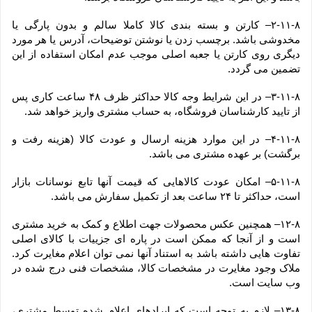
۲-۱۱-۸– کارتن و بسته بندی کالا کاملا سالم و بدون پارگی یا 
مخدوشی باشد. برچسب زدن یا نوشتن توضیحات، آدرس یا هر مورد 
دیگری روی کارتن یا جعبه اصلی موجب عدم امکان استفاده از این 
تضمین می گردد.
۳-۱۱-۸– در این شرایط وجه کالا حداکثر ظرف ۴۸ ساعت کاری پس 
از تایید کارشناسان فروشگاه، به حساب مشتری واریز خواهد شد.
۴-۱۱-۸– در این موارد هزینه ارسال و عودت کالا (هزینه رفت و 
برگشت) بر عهده مشتری می باشد.
۵-۱۱-۸– امکان عودت کالاهایی که قیمت آنها تابع نوسانات بازار 
است، حداکثر تا ۲۴ ساعت بعد از تکمیل سفارش می باشد.
۱۲-۸– همچنین عکس محصولات جهت اطلاع و کمک به خرید مشتری 
است و از آنجا که ممکن است در پاره ای جزییات با کالای اصلی 
تفاوت هایی داشته باشد به استناد آنها نمی توان اعلام مغایرت کرد. 
ملاک وجود مغایرت در مشخصات کالا، مشخصات فنی درج شده در 
وب سایت است.
۱۳-۸– لازم به توجه است که ایرادهای اعلام شده توسط مشتری، 