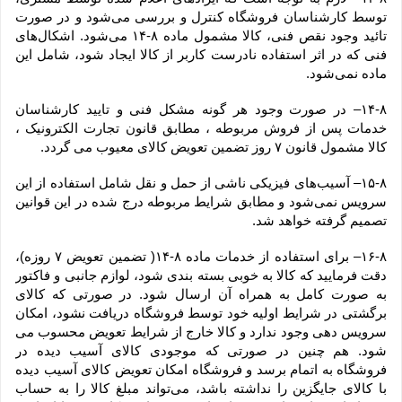
توسط کارشناسان فروشگاه کنترل و بررسی می‏‌شود و در صورت 
تائید وجود نقص فنی، کالا مشمول ماده ۸-۱۴ می‏‌شود. اشکال‏‌های 
فنی که در اثر استفاده نادرست کاربر از کالا ایجاد شود، شامل این 
ماده نمی‌‏شود.
۱۴-۸– در صورت وجود هر گونه مشکل فنی و تایید کارشناسان 
خدمات پس از فروش مربوطه ، مطابق قانون تجارت الکترونیک ، 
کالا مشمول قانون ۷ روز تضمین تعویض کالای معیوب می گردد.
۱۵-۸– آسیب‏‌های فیزیکی ناشی از حمل و نقل شامل استفاده از این 
سرویس نمی‏‌شود و مطابق شرایط مربوطه درج شده در این قوانین 
تصمیم گرفته خواهد شد.
۱۶-۸– برای استفاده از خدمات ماده ۸-۱۴( تضمین تعویض ۷ روزه)، 
دقت فرمایید که کالا به ‏خوبی بسته ‌بندی شود، لوازم جانبی و فاکتور 
به صورت کامل به همراه آن ارسال شود. در صورتی که کالای 
برگشتی در شرایط اولیه خود توسط فروشگاه دریافت نشود، امکان 
سرویس دهی وجود ندارد و کالا خارج از شرایط تعویض محسوب می 
شود. هم چنین در صورتی که موجودی کالای آسیب دیده در 
فروشگاه به اتمام برسد و فروشگاه امکان تعویض کالای آسیب دیده 
با کالای جایگزین را نداشته باشد، می‌تواند مبلغ کالا را به حساب 