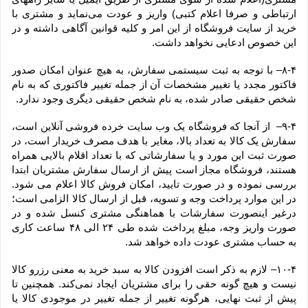
ارتباطی و صرفا اعلام کتبی) واریز و عودت می‌نماید و مشتری با 
خرید از سایت فروشگاه از این امر و کلیه قوانین آگاهی داشته و در 
این خصوص ادعایی نخواهد داشت.
۸-۴– با توجه به ثبت سیستمی سفارش، به هیچ عنوان امکان صدور 
فاکتور مجدد یا تغییر مشخصات آن از جمله تغییر فاکتوری که به نام 
شخص حقیقی صادر شده، به نام شخص حقیقی دیگری وجود ندارد.
۹-۴–  از آنجا که فروشگاه یک وب ‌سایت خرده‌ فروشی آنلاین است، 
سفارش یک کالا به تعداد بالا، مغایر با هدف مصرف خریدار است، در 
صورت ثبت این مورد و یا سفارشاتی که با تعداد اقلام بالایی همراه 
هستند، فروشگاه مجاز است پیش از ارسال سفارش مشتریان ابتدا 
بررسی نموده و در صورت تایید، امکان فروش کالا اعلام می شود. 
در این موارد پرداخت وجه و تسویه، قبل از ارسال کالا الزامی است؛ 
درغیر اینصورت سفارشات با هماهنگی مشتری کنسل شده و در 
صورت واریز وجه، مبلغ پرداخت شده طی ۲۴ الی ۴۸ ساعت کاری 
به حساب مشتری عودت داده خواهد شد.
۱۰-۴– لازم به ذکر است افزودن کالا به سبد خرید به معنی رزرو کالا 
نیست و هیچ گونه حقی را برای مشتریان ایجاد نمی‌کند. همچنین تا 
پیش از ثبت نهایی، هرگونه تغییر از جمله تغییر در موجودی کالا یا 