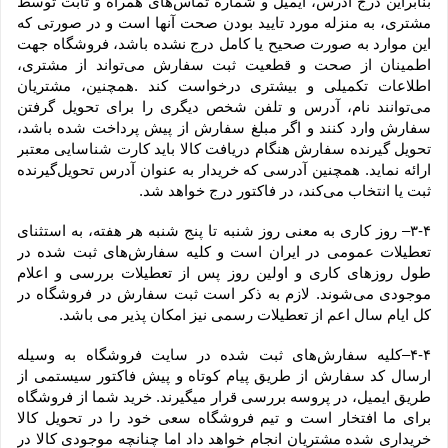
بنابراین درج آدرس، ایمیل و شماره تماس‌های همراه و ثابت توسط 
مشتری، به منزله مورد تایید بودن صحت آنها است و در صورتی که 
این موارد به صورت صحیح یا کامل درج نشده باشد، فروشگاه جهت 
اطمینان از صحت و قطعیت ثبت سفارش می‌تواند از مشتری، 
اطلاعات تکمیلی و بیشتری درخواست کند .همچنین، مشتریان 
می‌توانند نام، آدرس و تلفن شخص دیگری را برای تحویل گرفتن 
سفارش وارد کنند و اگر مبلغ سفارش از پیش پرداخت شده باشد، 
تحویل گیرنده سفارش هنگام دریافت کالا باید کارت شناسایی معتبر 
ارائه نماید. همچنین آدرسی که خریدار به عنوان آدرس تحویل‌گیرنده 
ثبت یا انتخاب می‌کند، در فاکتور درج خواهد شد.
۳-۴– روز کاری به معنی روز شنبه تا پنج شنبه هر هفته، به استثنای 
تعطیلات عمومی در ایران است و کلیه سفارش‏‌های ثبت شده در 
طول روزهای کاری و اولین روز پس از تعطیلات بررسی و اعلام 
موجودی می‌‏شوند. لازم به ذکر است ثبت سفارش در فروشگاه در 
کل ایام سال اعم از تعطیلات رسمی نیز امکان پذیر می باشد.
۴-۴–کلیه سفارش‌‏های ثبت شده در سایت فروشگاه به وسیله 
ارسال کد سفارش از طریق پیام کوتاه و پیش فاکتور سیستمی از 
طریق ایمیل، در پروسه بررسی قرار میگیرند. خرید شما از فروشگاه 
برای ما افتخار است و تیم فروشگاه سعی خود را در تحویل کالا 
خریداری شده مشتریان انجام خواهد داد اما چنانچه موجودی کالا در 