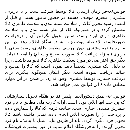
قوانین۸-۸-در زمان ارسال کالا توسط شرکت پست و یا باربری، 
مشتریان محترم موظف هستند در حضور مامور پستی و قبل از 
امضاء رسید تحویل کالا، از سلامت بسته بندی و سلامت ظاهری کالا 
مطمئن گردد و در صورتیکه کالا از نظر بسته بندی و یا سلامت 
ظاهری دارای ایراد باشد، ضمن تحویل نگرفتن آن و درخواست 
صورتجلسه، بلافاصله موضوع را به فروشگاه اطلاع دهد. در این 
موارد چنانچه مشتری بدون بررسی سلامت ظاهری، رسید پستی یا 
باربری (بمنزله دریافت کالا بصورت صحیح و سالم) را امضاء نماید، 
دیگر حق اعتراضی در مورد سلامت ظاهری کالا نخواهد داشت، زیرا 
به دلیل آنکه مشتری شخصاً تایید نموده است که کالا را صحیح و 
سالم دریافت نموده است، دیگر امکان هیچگونه پیگیری برای 
دریافت خسارت توسط مشتری وجود ندارد. در ضمن در این موارد 
مطابق ماده ۶ این قوانین عمل خواهد شد.
قوانین۹-۸- طبق دستورالعمل پلیس فتا در هنگام تحویل سفارشاتی 
که پرداخت آنها آنلاین بوده است، ارائه کارت ملی مطابق با نام فرد 
سفارش دهنده، اجباری است. چنانچه فردی که کالا را سفارش داده 
و پرداخت آن را بصورت آنلاین انجام داده، تمایل داشته باشد کالا 
تحویل فرد دیگری گردد، باید از طریق پنل، ایمیل یا پیامک، نام فرد 
تحویل گیرنده را به فروشگاه اعلام نماید، در غیر اینصورت فروشگاه 