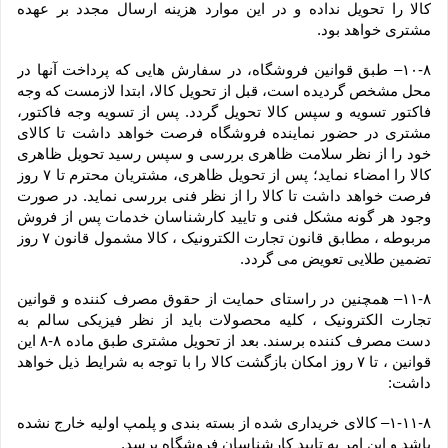
کالا را تحویل نداده و در این موارد هزینه ارسال مجدد بر عهده 
مشتری خواهد بود.
۱۰-۸– طبق قوانین فروشگاه، در سفارش هایی که پرداخت آنها در 
محل مشخص گردیده است، قبل از تحویل کالا، ابتدا لازمست که وجه 
فاکتور تسویه و سپس کالا تحویل گردد. پس از تسویه وجه فاکتور، 
مشتری در حضور نماینده فروشگاه فرصت خواهد داشت تا کالای 
خود را از نظر سلامت ظاهری بررسی و سپس رسید تحویل ظاهری 
کالا را امضاء نماید؛ پس از تحویل ظاهری، مشتریان محترم تا ۷ روز 
فرصت خواهد داشت تا کالا را از نظر فنی بررسی نماید. در صورت 
وجود هر گونه مشکل فنی و تایید کارشناسان خدمات پس از فروش 
مربوطه ، مطابق قانون تجارت الکترونیک ، کالا مشمول قانون ۷ روز 
تضمین طلایی تعویض می گردد.
۱۱-۸– همچنین در راستای حمایت از حقوق مصرف کننده و قوانین 
تجارت الکترونیک ، کلیه محصولات باید از نظر فیزیکی سالم به 
دست مصرف کننده برسند. بعد از تحویل مشتری طبق ماده ۸-۸ این 
قوانین ، تا ۷ روز امکان بازگشت کالا را با توجه به شرایط ذیل خواهد 
داشت:
۱-۱۱-۸– کالای خریداری شده از بسته بندی و پلمپ اولیه خارج نشده 
باشد و این امر به تایید کارشناسان فروشگاه برسد.