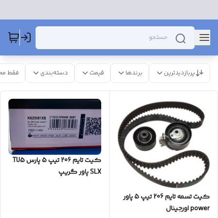
پربازدیدترین
برندها
قیمت
دسته‌بندی
فقط مح
کیت تایم 206 تیپ 5 پارس TU5
SLX پاور گریپ
کیت تسمه تایم 206 تیپ 5 پاور
power اورجینال