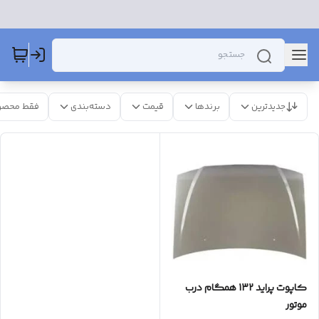
جدیدترین
برندها
قیمت
دسته‌بندی
فقط محصو
کاپوت پراید 132 همگام درب
موتور