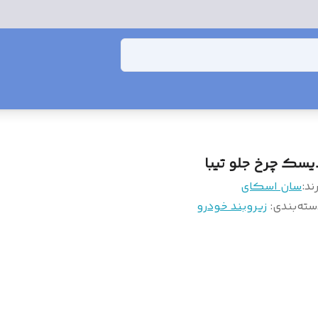
یسک چرخ جلو تیبا
ند:
سان اسکای
سته‌بندی
:
زیروبند خودرو