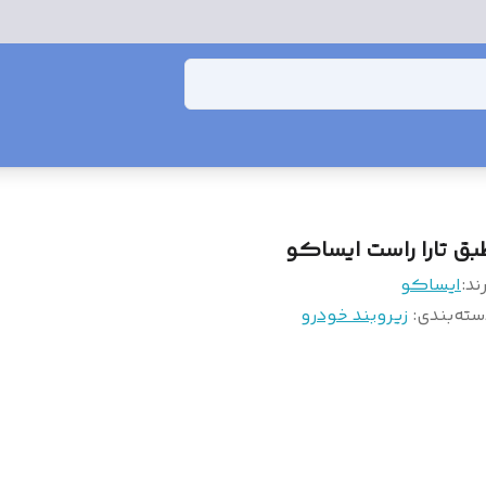
بق تارا راست ایساکو
ند:
ایساکو
سته‌بندی
:
زیروبند خودرو