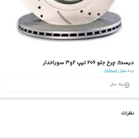
دیسک چرخ جلو 206 تیپ 2و3 سوراخدار
برند:
سان اسکای
یک سال
نظرات