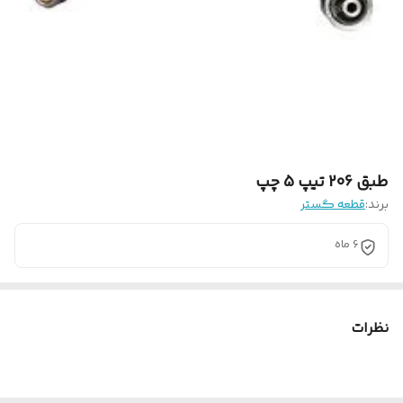
طبق 206 تیپ 5 چپ
برند:
قطعه گستر
6 ماه
نظرات