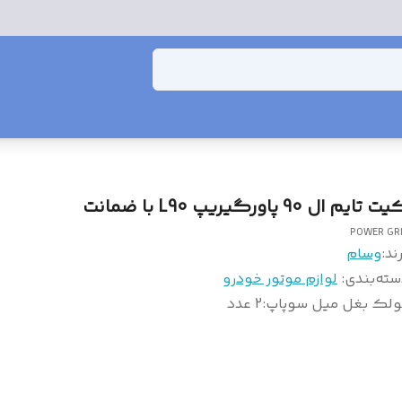
 تایم ال 90 پاورگیریپ L90 با ضمانت
POWER GR
ند:
وسام
سته‌بندی
:
لوازم موتور خودرو
ولک بغل میل سوپاپ
:
2 عدد