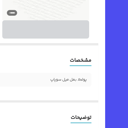
مشخصات
پولک بغل میل سوپاپ
توضیحات