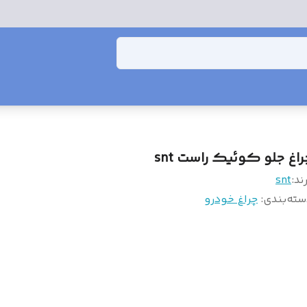
راغ جلو کوئیک راست snt
ند:
snt
سته‌بندی
:
چراغ خودرو