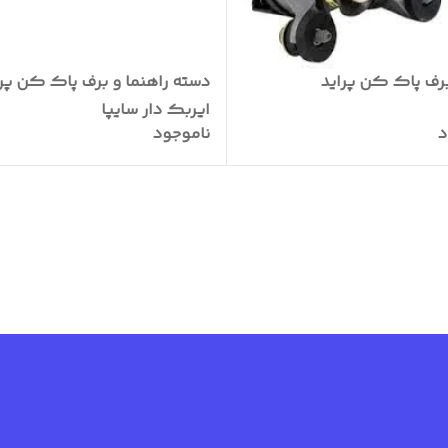
برف پاک کن پراید
دسته راهنما و برف پاک کن پرا
ایربک دار سایپا
د
ناموجود