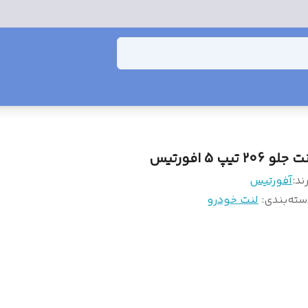
 جلو 206 تیپ 5 افورتیس
ند:
آفورتیس
سته‌بندی
:
لنت خودرو