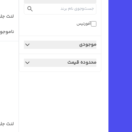
لنت جلو 405. پارس . سمند آ
آفورتیس
ناموجو
موجودی
محدوده قیمت
لنت جلو رانا 206ا