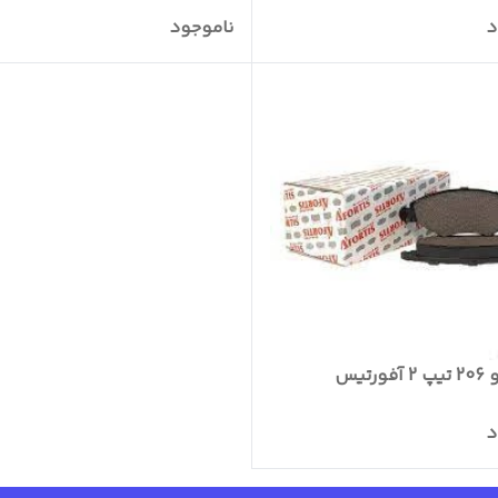
د
ناموجود
ورتیس
د