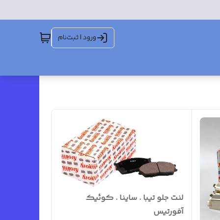
ورود | ثبت‌نام
لنت جلو تیبا . ساینا . کوئیک
آفورتیس