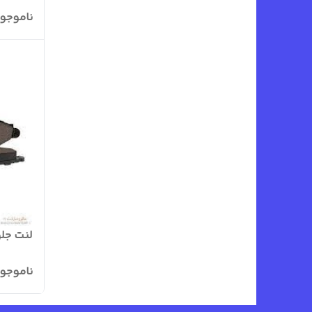
ناموجو
لنت جلو 206 تیپ 2 آف
ناموجو