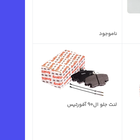
ناموجود
لنت جلو ال90 آفورتیس